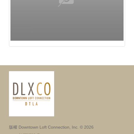
版權 Downtown Loft Connection, Inc. © 2026