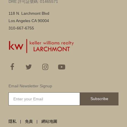
DRE 許可証號碼: 01465571
118 N. Larchmont Blvd
Los Angeles CA 90004
310-667-6755
Email Newsletter Signup
Subscribe
隱私
免責
網站地圖