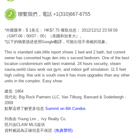
聯繫我們，電話 +1(310)667-6755
*外匯匯率：$ 1美元： HK$7.75 獲取信息： 2012/12/12 23:59:59
（GMT-06：00/07：00）（美國和加拿大）。
*以下的物業描述使用Google翻譯，可能出現不准確的現象。
This is standard sale,tiltle report shows 1 bed and 2 bath, but current
owner has converted huge den into s second bedroom. One of the best
location condominium with best material. 24 hours security, steam
sauna,world class work out gym, and indoor golf simulation. 11.5 feet
high ceiling. thie unit is south view.It has more upgrades than any other
units in the complex. Easy show.
建造: 1964
現代化: Big Rock Partners LLC, Van Tilburg, Banvard & Soderbergh -
2009
點擊這裡了解更多信息
Summit on 6th Condos
列表由 Young Lim 。Ivy Realty Co.
照片由CLAW MLS提供
資料被認為正確但是不保證.
(免責聲明)