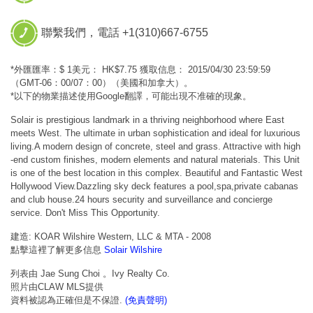
聯繫我們，電話 +1(310)667-6755
*外匯匯率：$ 1美元： HK$7.75 獲取信息： 2015/04/30 23:59:59
（GMT-06：00/07：00）（美國和加拿大）。
*以下的物業描述使用Google翻譯，可能出現不准確的現象。
Solair is prestigious landmark in a thriving neighborhood where East
meets West. The ultimate in urban sophistication and ideal for luxurious
living.A modern design of concrete, steel and grass. Attractive with high
-end custom finishes, modern elements and natural materials. This Unit
is one of the best location in this complex. Beautiful and Fantastic West
Hollywood View.Dazzling sky deck features a pool,spa,private cabanas
and club house.24 hours security and surveillance and concierge
service. Don't Miss This Opportunity.
建造: KOAR Wilshire Western, LLC & MTA - 2008
點擊這裡了解更多信息
Solair Wilshire
列表由 Jae Sung Choi 。Ivy Realty Co.
照片由CLAW MLS提供
資料被認為正確但是不保證.
(免責聲明)