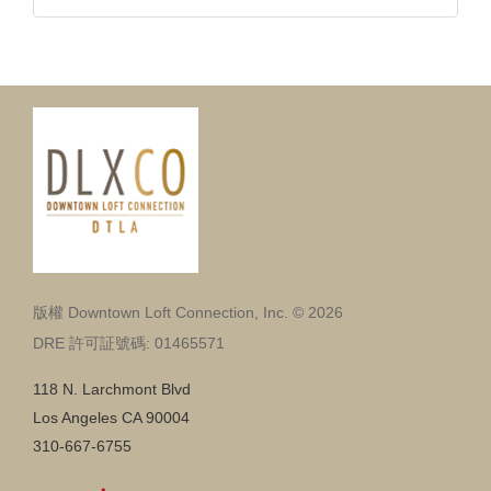
版權 Downtown Loft Connection, Inc. © 2026
DRE 許可証號碼: 01465571
118 N. Larchmont Blvd
Los Angeles CA 90004
310-667-6755