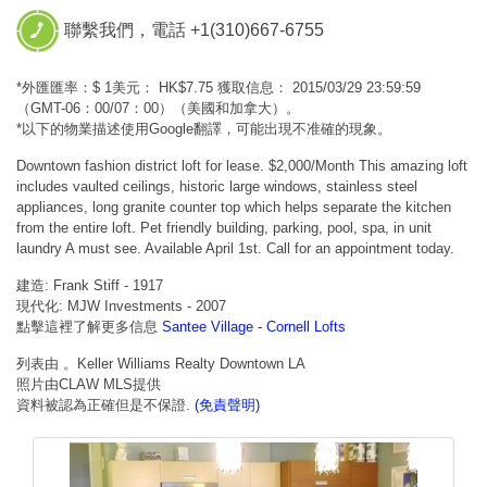
聯繫我們，電話 +1(310)667-6755
*外匯匯率：$ 1美元： HK$7.75 獲取信息： 2015/03/29 23:59:59
（GMT-06：00/07：00）（美國和加拿大）。
*以下的物業描述使用Google翻譯，可能出現不准確的現象。
Downtown fashion district loft for lease. $2,000/Month This amazing loft
includes vaulted ceilings, historic large windows, stainless steel
appliances, long granite counter top which helps separate the kitchen
from the entire loft. Pet friendly building, parking, pool, spa, in unit
laundry A must see. Available April 1st. Call for an appointment today.
建造: Frank Stiff - 1917
現代化: MJW Investments - 2007
點擊這裡了解更多信息
Santee Village - Cornell Lofts
列表由 。Keller Williams Realty Downtown LA
照片由CLAW MLS提供
資料被認為正確但是不保證.
(免責聲明)