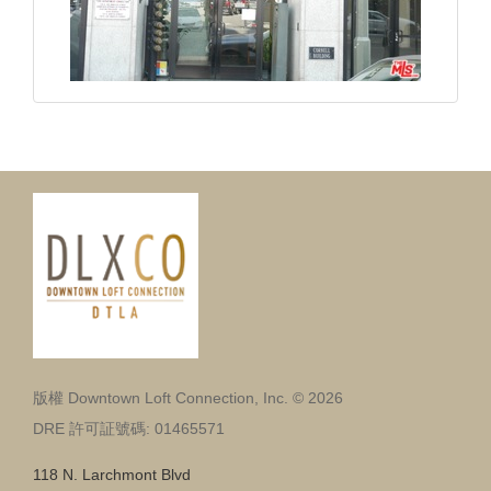
版權 Downtown Loft Connection, Inc. © 2026
DRE 許可証號碼: 01465571
118 N. Larchmont Blvd