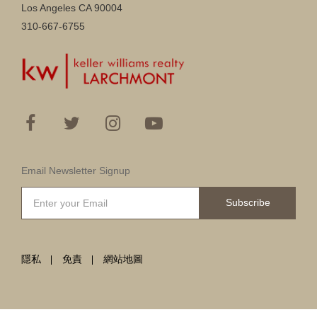
Los Angeles CA 90004
310-667-6755
Email Newsletter Signup
Subscribe
隱私
免責
網站地圖