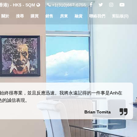
港) - HK$ - SQM
+1(310)667-6755
關於
搜尋
購買
銷售
房東
融資
聯絡我們
剪貼板(
0
)
始終很專業，並且反應迅速。我將永遠記得的一件事是Anh在
色的誠信表現。
Brian Tomita