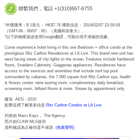
聯繫我們，電話 +1(310)667-6755
*外匯匯率：$ 1美元： HK$7.76 獲取信息： 2014/02/07 23:59:59
（GMT-06：00/07：00）（美國和加拿大）。
*以下的物業描述使用Google翻譯，可能出現不准確的現象。
Come experience hotel living in this one Bedroom + office condo at the
prestigious Ritz Carlton Residences at LA Live. This brand new unit has
west facing views of city lights to the ocean. Features include hardwood
floors, Snaidero Cabinetry, Gaggenau appliances. Residences have
access to the services and amenities that include roof top pool
surrounded by cabanas, the 7,000 square foot Ritz Carlton spa, health
& fitness center, wine tasting room, complimentary daily breakfast,
screening room, billiard Room & more. Shown by appointment only.
建造: AEG - 2010
點擊這裡了解更多信息
Ritz Carlton Condos at LA Live
列表由 Marci Kays 。The Agency
照片由CLAW MLS提供
資料被認為正確但是不保證.
(免責聲明)