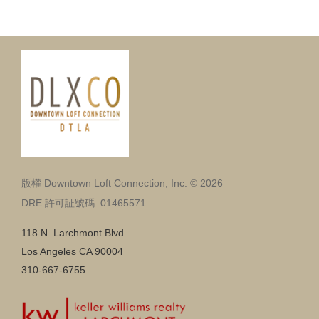
版權 Downtown Loft Connection, Inc. © 2026
DRE 許可証號碼: 01465571
118 N. Larchmont Blvd
Los Angeles CA 90004
310-667-6755