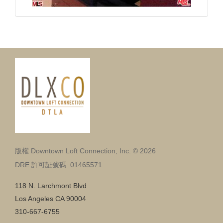
版權 Downtown Loft Connection, Inc. © 2026
DRE 許可証號碼: 01465571
118 N. Larchmont Blvd
Los Angeles CA 90004
310-667-6755