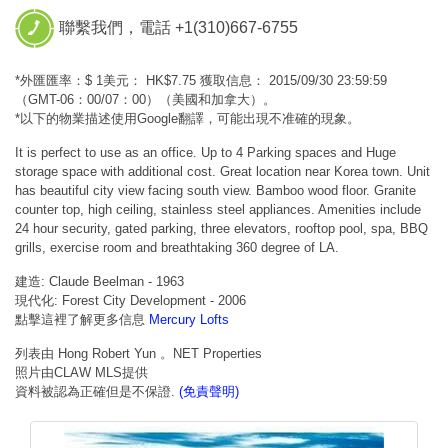
聯繫我們，電話 +1(310)667-6755
*外匯匯率：$ 1美元： HK$7.75 獲取信息： 2015/09/30 23:59:59
（GMT-06：00/07：00）（美國和加拿大）。
*以下的物業描述使用Google翻譯，可能出現不准確的現象。
It is perfect to use as an office. Up to 4 Parking spaces and Huge
storage space with additional cost. Great location near Korea town. Unit
has beautiful city view facing south view. Bamboo wood floor. Granite
counter top, high ceiling, stainless steel appliances. Amenities include
24 hour security, gated parking, three elevators, rooftop pool, spa, BBQ
grills, exercise room and breathtaking 360 degree of LA.
建造: Claude Beelman - 1963
現代化: Forest City Development - 2006
點擊這裡了解更多信息
Mercury Lofts
列表由 Hong Robert Yun 。NET Properties
照片由CLAW MLS提供
資料被認為正確但是不保證.
(免責聲明)