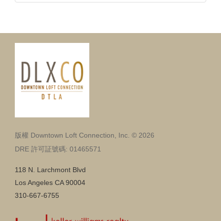
版權 Downtown Loft Connection, Inc. © 2026
DRE 許可証號碼: 01465571
118 N. Larchmont Blvd
Los Angeles CA 90004
310-667-6755