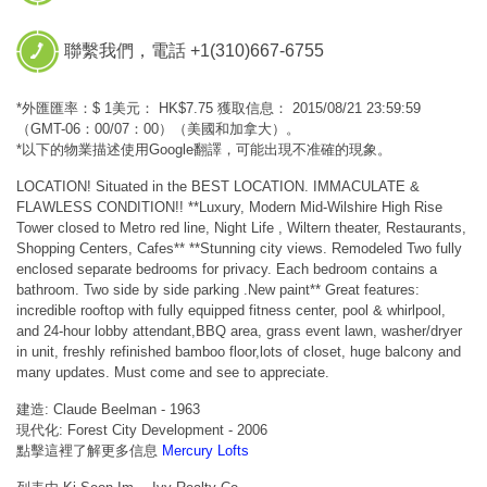
聯繫我們，電話 +1(310)667-6755
*外匯匯率：$ 1美元： HK$7.75 獲取信息： 2015/08/21 23:59:59
（GMT-06：00/07：00）（美國和加拿大）。
*以下的物業描述使用Google翻譯，可能出現不准確的現象。
LOCATION! Situated in the BEST LOCATION. IMMACULATE &
FLAWLESS CONDITION!! **Luxury, Modern Mid-Wilshire High Rise
Tower closed to Metro red line, Night Life , Wiltern theater, Restaurants,
Shopping Centers, Cafes** **Stunning city views. Remodeled Two fully
enclosed separate bedrooms for privacy. Each bedroom contains a
bathroom. Two side by side parking .New paint** Great features:
incredible rooftop with fully equipped fitness center, pool & whirlpool,
and 24-hour lobby attendant,BBQ area, grass event lawn, washer/dryer
in unit, freshly refinished bamboo floor,lots of closet, huge balcony and
many updates. Must come and see to appreciate.
建造: Claude Beelman - 1963
現代化: Forest City Development - 2006
點擊這裡了解更多信息
Mercury Lofts