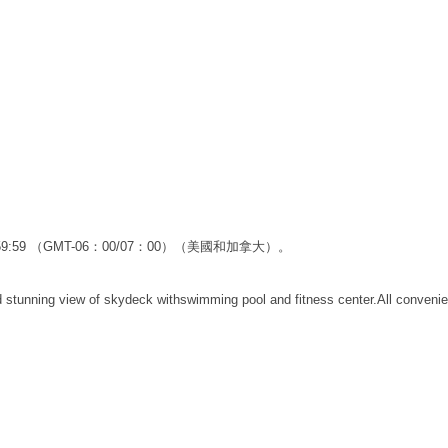
3:59:59 （GMT-06：00/07：00）（美國和加拿大）。
 stunning view of skydeck withswimming pool and fitness center.All convenient