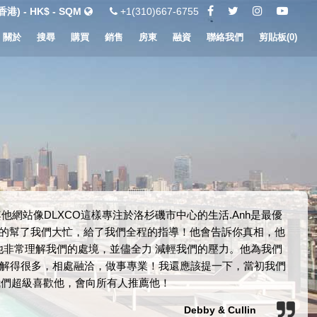
港) - HK$ - SQM
+1(310)667-6755
關於
搜尋
購買
銷售
房東
融資
聯絡我們
剪貼板(
0
)
他網站像DLXCO這樣專注於洛杉磯市中心的生活.Anh是最優
h真的幫了我們大忙，給了我們全程的指導！他會告訴你真相，他
非常理解我們的處境，並儘全力 減輕我們的壓力。他為我們
解得很多，相處融洽，做事專業！我還應該提一下，當初我們
我們超級喜歡他，會向所有人推薦他！
Debby & Cullin