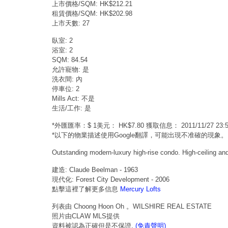
上市價格/SQM: HK$212.21
租賃價格/SQM: HK$202.98
上市天數: 27
臥室: 2
浴室: 2
SQM: 84.54
允許寵物: 是
洗衣間: 內
停車位: 2
Mills Act: 不是
生活/工作: 是
*外匯匯率：$ 1美元： HK$7.80 獲取信息： 2011/11/27 2
*以下的物業描述使用Google翻譯，可能出現不准確的現象。
Outstanding modern-luxury high-rise condo. High-ceiling and
建造: Claude Beelman - 1963
現代化: Forest City Development - 2006
點擊這裡了解更多信息
Mercury Lofts
列表由 Choong Hoon Oh 。WILSHIRE REAL ESTATE
照片由CLAW MLS提供
資料被認為正確但是不保證.
(免責聲明)