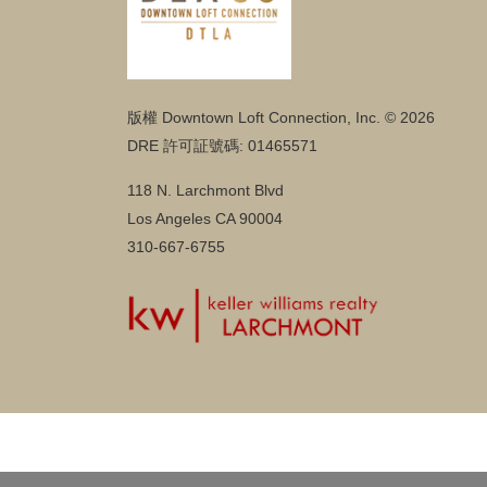
版權 Downtown Loft Connection, Inc. © 2026
DRE 許可証號碼: 01465571
118 N. Larchmont Blvd
Los Angeles CA 90004
310-667-6755