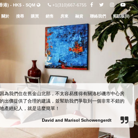
港) - HK$ - SQM
+1(310)667-6755
關於
搜尋
購買
銷售
房東
融資
聯絡我們
剪貼板(
0
)
因為我們住在舊金山北部，不太容易獲得有關洛杉磯市中心房
產的出價提供了合理的建議，並幫助我們爭取到一個非常不錯的
地產經紀人，就是這麼簡單！
David and Marisol Schowengerdt