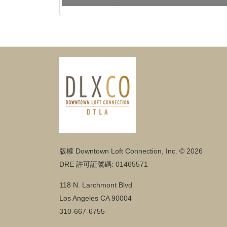
版權 Downtown Loft Connection, Inc. © 2026
DRE 許可証號碼: 01465571
118 N. Larchmont Blvd
Los Angeles CA 90004
310-667-6755