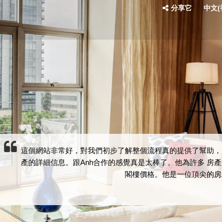
分享它
中文(香
這個網站非常好，對我們初步了解整個流程真的提供了幫助，
產的詳細信息。跟Anh合作的感覺真是太棒了。他為許多 房
閣樓價格。他是一位頂尖的房