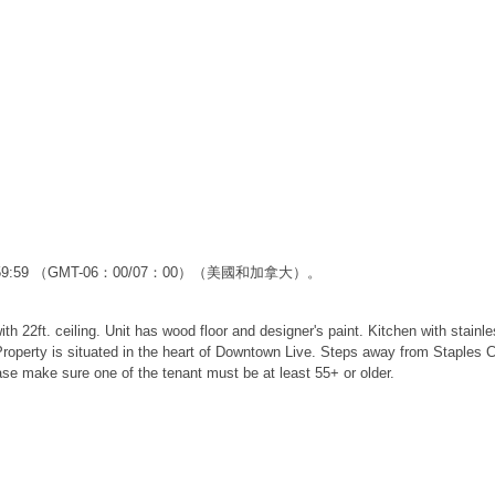
3:59:59 （GMT-06：00/07：00）（美國和加拿大）。
 with 22ft. ceiling. Unit has wood floor and designer's paint. Kitchen with stai
Property is situated in the heart of Downtown Live. Steps away from Staples
se make sure one of the tenant must be at least 55+ or older.