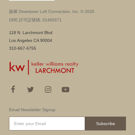
版權 Downtown Loft Connection, Inc. © 2026
DRE 許可証號碼: 01465571
118 N. Larchmont Blvd
Los Angeles CA 90004
310-667-6755
Email Newsletter Signup
Subscribe