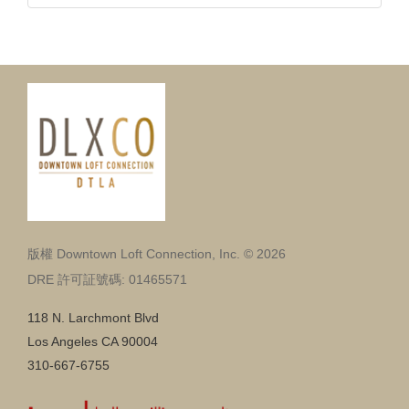
版權 Downtown Loft Connection, Inc. © 2026
DRE 許可証號碼: 01465571
118 N. Larchmont Blvd
Los Angeles CA 90004
310-667-6755