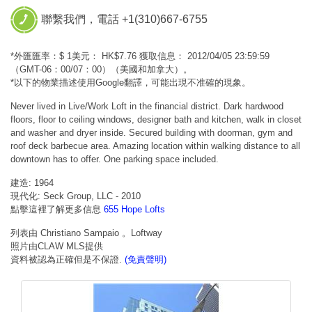
聯繫我們，電話 +1(310)667-6755
*外匯匯率：$ 1美元： HK$7.76 獲取信息： 2012/04/05 23:59:59
（GMT-06：00/07：00）（美國和加拿大）。
*以下的物業描述使用Google翻譯，可能出現不准確的現象。
Never lived in Live/Work Loft in the financial district. Dark hardwood
floors, floor to ceiling windows, designer bath and kitchen, walk in closet
and washer and dryer inside. Secured building with doorman, gym and
roof deck barbecue area. Amazing location within walking distance to all
downtown has to offer. One parking space included.
建造: 1964
現代化: Seck Group, LLC - 2010
點擊這裡了解更多信息
655 Hope Lofts
列表由 Christiano Sampaio 。Loftway
照片由CLAW MLS提供
資料被認為正確但是不保證.
(免責聲明)