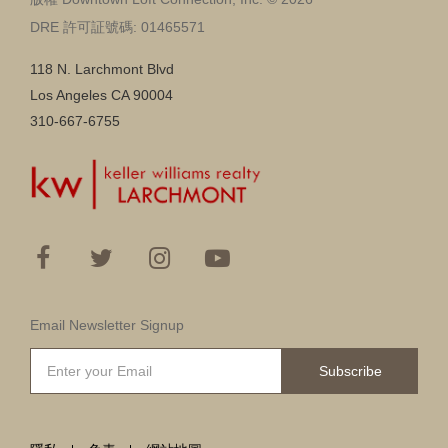
DRE 許可証號碼: 01465571
118 N. Larchmont Blvd
Los Angeles CA 90004
310-667-6755
Email Newsletter Signup
Subscribe