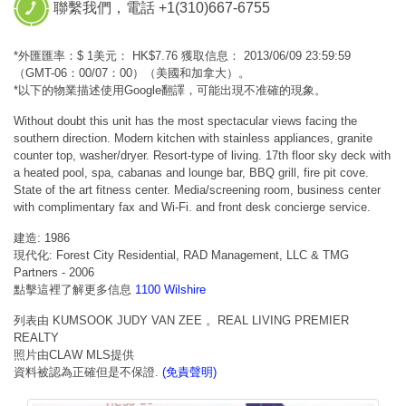
聯繫我們，電話 +1(310)667-6755
*外匯匯率：$ 1美元： HK$7.76 獲取信息： 2013/06/09 23:59:59
（GMT-06：00/07：00）（美國和加拿大）。
*以下的物業描述使用Google翻譯，可能出現不准確的現象。
Without doubt this unit has the most spectacular views facing the
southern direction. Modern kitchen with stainless appliances, granite
counter top, washer/dryer. Resort-type of living. 17th floor sky deck with
a heated pool, spa, cabanas and lounge bar, BBQ grill, fire pit cove.
State of the art fitness center. Media/screening room, business center
with complimentary fax and Wi-Fi. and front desk concierge service.
建造: 1986
現代化: Forest City Residential, RAD Management, LLC & TMG
Partners - 2006
點擊這裡了解更多信息
1100 Wilshire
列表由 KUMSOOK JUDY VAN ZEE 。REAL LIVING PREMIER
REALTY
照片由CLAW MLS提供
資料被認為正確但是不保證.
(免責聲明)